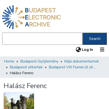
B
UDAPEST
E
LECTRONIC
A
RCHIVE
Search
(current
Log In
Home
Budapest Gyűjtemény
Képi dokumentumok
Communities & Collections
Budapesti sírkertek
Budapest VIII Fiumei út sírkert 1. rész
All of DSpace
Halász Ferenc
Statistics
Halász Ferenc
About us