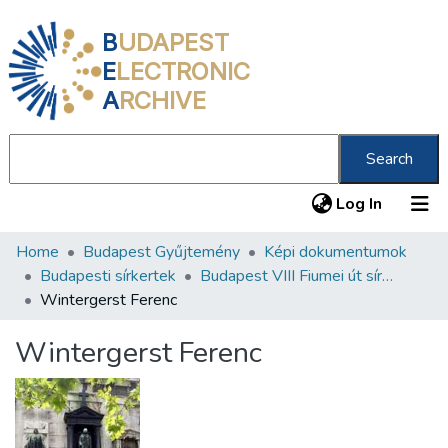
B
UDAPEST
E
LECTRONIC
A
RCHIVE
Search
(current
Log In
Home
Budapest Gyűjtemény
Képi dokumentumok
Communities & Collections
Budapesti sírkertek
Budapest VIII Fiumei út sírkert 3. rész
All of DSpace
Wintergerst Ferenc
Statistics
Wintergerst Ferenc
About us