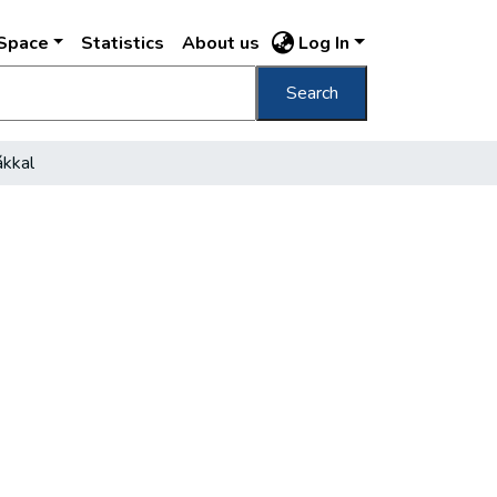
DSpace
Statistics
About us
Log In
Search
ákkal