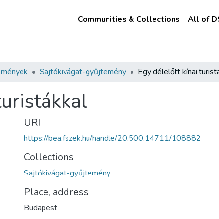
Communities & Collections
All of 
emények
Sajtókivágat-gyűjtemény
Egy délelőtt kínai turist
turistákkal
URI
https://bea.fszek.hu/handle/20.500.14711/108882
Collections
Sajtókivágat-gyűjtemény
Place, address
Budapest