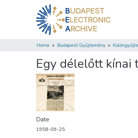
B
UDAPEST
E
LECTRONIC
A
RCHIVE
Home
Budapest Gyűjtemény
Különgyűjt
Egy délelőtt kínai 
Date
1958-09-25