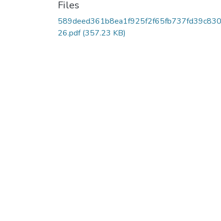
Files
589deed361b8ea1f925f2f65fb737fd39c83
26.pdf
(357.23 KB)