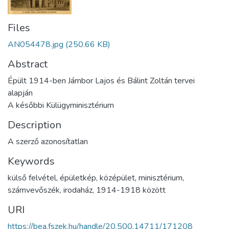
Files
AN054478.jpg
(250.66 KB)
Abstract
Épült 1914-ben Jámbor Lajos és Bálint Zoltán tervei
alapján
A későbbi Külügyminisztérium
Description
A szerző azonosítatlan
Keywords
külső felvétel
,
épületkép
,
középület
,
minisztérium
,
számvevőszék
,
irodaház
,
1914-1918 között
URI
https://bea.fszek.hu/handle/20.500.14711/171208