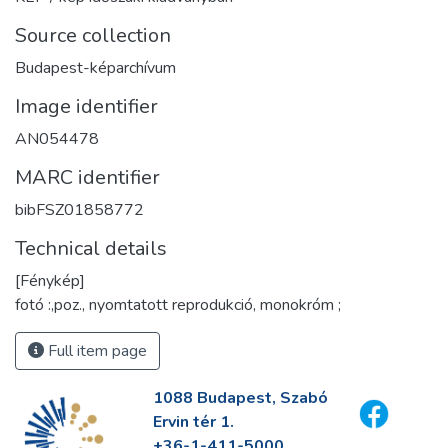
Source collection
Budapest-képarchívum
Image identifier
AN054478
MARC identifier
bibFSZ01858772
Technical details
[Fénykép]
fotó :,poz., nyomtatott reprodukció, monokróm ;
Full item page
1088 Budapest, Szabó
Ervin tér 1.
+36-1-411-5000