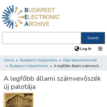
B
UDAPEST
E
LECTRONIC
A
RCHIVE
Search
(current
Log In
Home
Budapest Gyűjtemény
Képi dokumentumok
Communities & Collections
Budapest-képarchívum
A legfőbb állami számvevőszék új palotája
All of DSpace
A legfőbb állami számvevőszék
Statistics
új palotája
About us