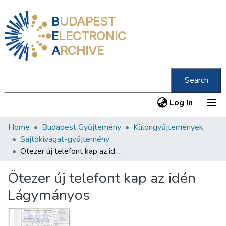
B
UDAPEST
E
LECTRONIC
A
RCHIVE
Search
(current
Log In
Home
Budapest Gyűjtemény
Különgyűjtemények
Communities & Collections
Sajtókivágat-gyűjtemény
All of DSpace
Ötezer új telefont kap az idén Lágymányos
Statistics
Ötezer új telefont kap az idén
About us
Lágymányos