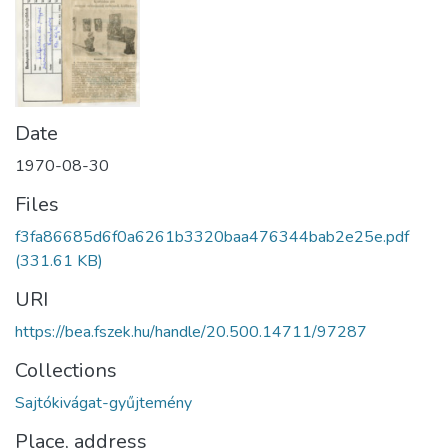
Date
1970-08-30
Files
f3fa86685d6f0a6261b3320baa476344bab2e25e.pdf
(331.61 KB)
URI
https://bea.fszek.hu/handle/20.500.14711/97287
Collections
Sajtókivágat-gyűjtemény
Place, address