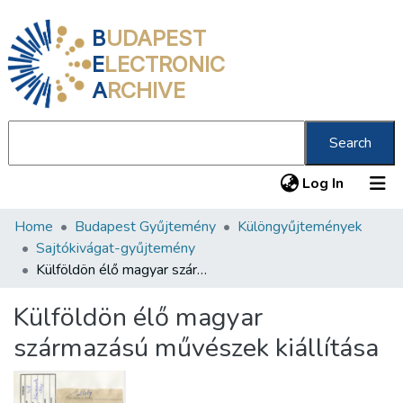
B
UDAPEST
E
LECTRONIC
A
RCHIVE
Search
(current
Log In
Home
Budapest Gyűjtemény
Különgyűjtemények
Communities & Collections
Sajtókivágat-gyűjtemény
All of DSpace
Külföldön élő magyar származású művészek kiállítása
Statistics
Külföldön élő magyar
About us
származású művészek kiállítása