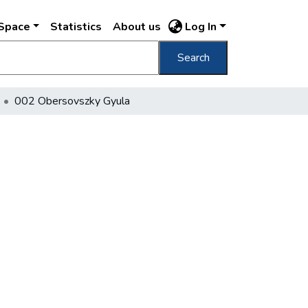
DSpace
Statistics
About us
Log In
Search
002 Obersovszky Gyula