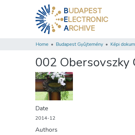
B
UDAPEST
E
LECTRONIC
A
RCHIVE
Home
Budapest Gyűjtemény
Képi doku
002 Obersovszky 
Date
2014-12
Authors