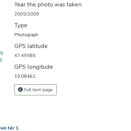
Year the photo was taken
2005/2009
Type
Photograph
GPS latitude
B)
47.49585
)
GPS longitude
19.08462
Full item page
in tér 1.