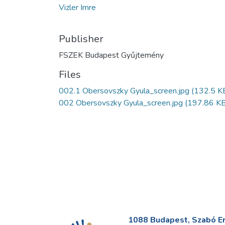
Vizler Imre
Publisher
FSZEK Budapest Gyűjtemény
Files
002.1 Obersovszky Gyula_screen.jpg
(132.5 K
002 Obersovszky Gyula_screen.jpg
(197.86 KB
1088 Budapest, Szabó Erv