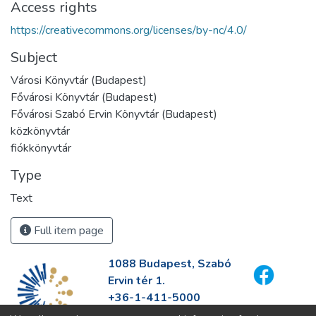
Access rights
https://creativecommons.org/licenses/by-nc/4.0/
Subject
Városi Könyvtár (Budapest)
Fővárosi Könyvtár (Budapest)
Fővárosi Szabó Ervin Könyvtár (Budapest)
közkönyvtár
fiókkönyvtár
Type
Text
Full item page
1088 Budapest, Szabó
Ervin tér 1.
+36-1-411-5000
info@fszek.hu