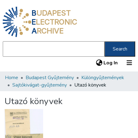
B
UDAPEST
E
LECTRONIC
A
RCHIVE
Search
(current
Log In
Home
Budapest Gyűjtemény
Különgyűjtemények
Communities & Collections
Sajtókivágat-gyűjtemény
Utazó könyvek
All of DSpace
Utazó könyvek
Statistics
About us