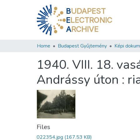
B
UDAPEST
E
LECTRONIC
A
RCHIVE
Home
Budapest Gyűjtemény
Képi doku
1940. VIII. 18. va
Andrássy úton : ri
Files
022354.jpg
(167.53 KB)