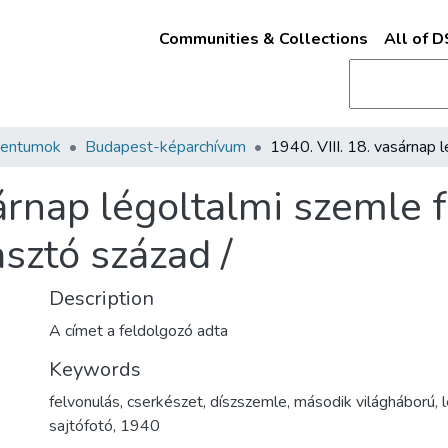
Communities & Collections
All of 
mentumok
Budapest-képarchívum
sárnap légoltalmi szemle 
asztó század /
Description
A címet a feldolgozó adta
Keywords
felvonulás
,
cserkészet
,
díszszemle
,
második világháború
,
sajtófotó
,
1940