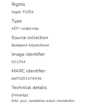
Rights
Jogok: FSZEK
Type
KÉP / önálló kép
Source collection
Budapest-képarchívum
Image identifier
022354
MARC identifier
bibFSZ01476046
Technical details
[Fénykép] :
fotó :,poz., zselatinos ezüst, monokróm ;