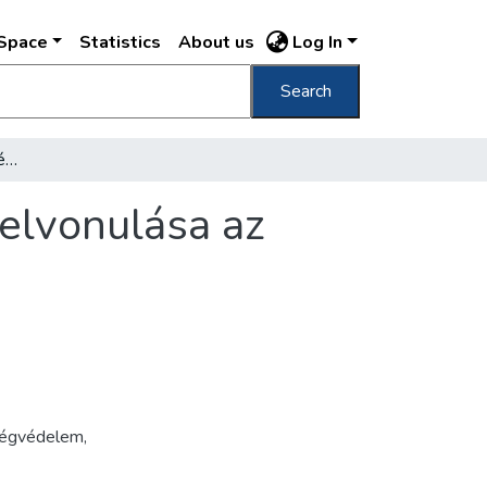
DSpace
Statistics
About us
Log In
Search
1940. VIII. 18. vasárnap légoltalmi szemle felvonulása az Andrássy úton : riasztó század /
felvonulása az
légvédelem
,