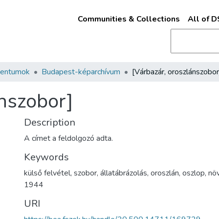
Communities & Collections
All of 
mentumok
Budapest-képarchívum
[Várbazár, oroszlánszobor
ánszobor]
Description
A címet a feldolgozó adta.
Keywords
külső felvétel
,
szobor
,
állatábrázolás
,
oroszlán
,
oszlop
,
nö
1944
URI