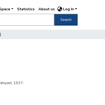
DSpace
Statistics
About us
Log In
Search
]
vényzet
,
1937-