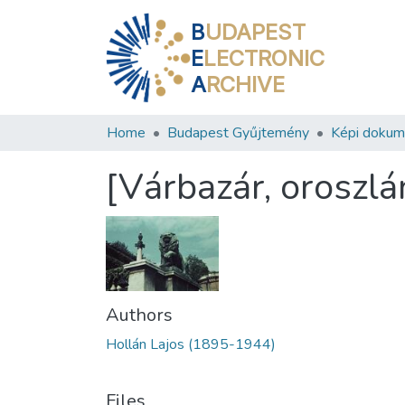
B
UDAPEST
E
LECTRONIC
A
RCHIVE
Home
Budapest Gyűjtemény
Képi doku
[Várbazár, oroszl
Authors
Hollán Lajos (1895-1944)
Files