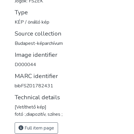
Jogok: FSZEK
Type
KÉP / önálló kép
Source collection
Budapest-képarchívum
Image identifier
D000044
MARC identifier
bibFSZ01782431
Technical details
[Vetíthető kép]
fotó :,diapozitív, színes ;
Full item page