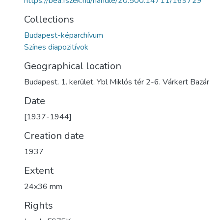
https://bea.fszek.hu/handle/20.500.14711/169729
Collections
Budapest-képarchívum
Színes diapozitívok
Geographical location
Budapest. 1. kerület. Ybl Miklós tér 2-6. Várkert Bazár
Date
[1937-1944]
Creation date
1937
Extent
24x36 mm
Rights