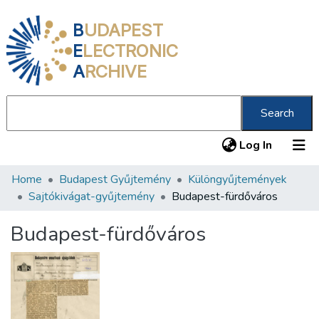
B
UDAPEST
E
LECTRONIC
A
RCHIVE
Search
(current
Log In
Home
Budapest Gyűjtemény
Különgyűjtemények
Communities & Collections
Sajtókivágat-gyűjtemény
Budapest-fürdőváros
All of DSpace
Budapest-fürdőváros
Statistics
About us