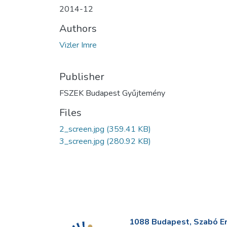
2014-12
Authors
Vizler Imre
Publisher
FSZEK Budapest Gyűjtemény
Files
2_screen.jpg
(359.41 KB)
3_screen.jpg
(280.92 KB)
1088 Budapest, Szabó Erv