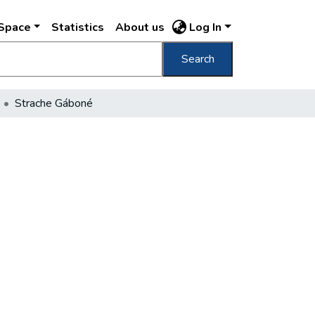
DSpace
Statistics
About us
Log In
Search
Strache Gáboné