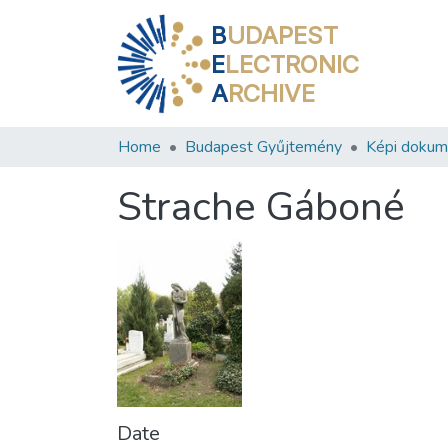
B
UDAPEST
E
LECTRONIC
A
RCHIVE
Home
Budapest Gyűjtemény
Képi doku
Strache Gáboné
Date