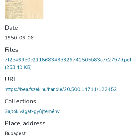
Date
1950-06-06
Files
7f2e469e0c211868343d326742505b83a7c2797d.pdf
(253.49 KB)
URI
https://bea.fszek.hu/handle/20.500.14711/122452
Collections
Sajtókivágat-gyűjtemény
Place, address
Budapest