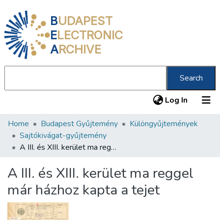
B
UDAPEST
E
LECTRONIC
A
RCHIVE
Search
(current
Log In
Home
Budapest Gyűjtemény
Különgyűjtemények
Communities & Collections
Sajtókivágat-gyűjtemény
All of DSpace
A III. és XIII. kerület ma reggel már házhoz kapta a tejet
Statistics
A III. és XIII. kerület ma reggel
About us
már házhoz kapta a tejet