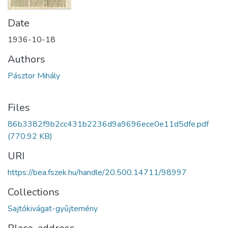
Date
1936-10-18
Authors
Pásztor Mihály
Files
86b3382f9b2cc431b2236d9a9696ece0e11d5dfe.pdf
(770.92 KB)
URI
https://bea.fszek.hu/handle/20.500.14711/98997
Collections
Sajtókivágat-gyűjtemény