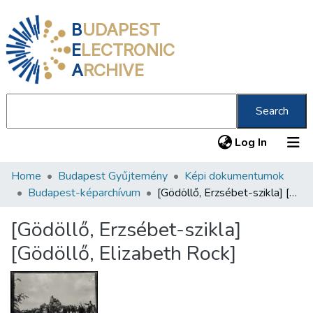
B
UDAPEST
E
LECTRONIC
A
RCHIVE
Search
(current
Log In
Home
Budapest Gyűjtemény
Képi dokumentumok
Communities & Collections
Budapest-képarchívum
[Gödöllő, Erzsébet-szikla] [Gödöllő, Elizabeth Rock]
All of DSpace
[Gödöllő, Erzsébet-szikla]
Statistics
[Gödöllő, Elizabeth Rock]
About us