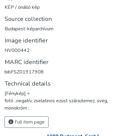
KÉP / önálló kép
Source collection
Budapest-képarchívum
Image identifier
NV000442
MARC identifier
bibFSZ01917908
Technical details
[Fénykép] =
fotó :,negatív, zselatinos ezüst szárazlemez, üveg,
monokróm ;
Full item page