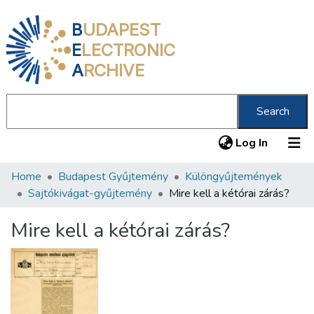
B
UDAPEST
E
LECTRONIC
A
RCHIVE
Search
(current
Log In
Home
Budapest Gyűjtemény
Különgyűjtemények
Communities & Collections
Sajtókivágat-gyűjtemény
Mire kell a kétórai zárás?
All of DSpace
Mire kell a kétórai zárás?
Statistics
About us