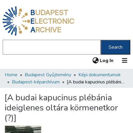
B
UDAPEST
E
LECTRONIC
A
RCHIVE
Search
(current
Log In
Home
Budapest Gyűjtemény
Képi dokumentumok
Communities & Collections
Budapest-képarchívum
[A budai kapucinus plébánia ideiglenes oltára körmenetkor (?)]
All of DSpace
[A budai kapucinus plébánia
Statistics
ideiglenes oltára körmenetkor
About us
(?)]