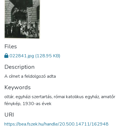
Files
022841.jpg
(128.95 KB)
Description
A címet a feldolgozó adta
Keywords
oltár
,
egyházi szertartás
,
római katolikus egyház
,
amatőr
fénykép
,
1930-as évek
URI
https://bea.fszek.hu/handle/20.500.14711/162948