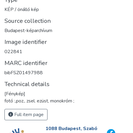
KÉP / önálló kép
Source collection
Budapest-képarchívum
Image identifier
022841
MARC identifier
bibFSZ01497988
Technical details
[Fénykép]
fotó :,poz., zsel. ezüst, monokróm ;
Full item page
1088 Budapest, Szabó