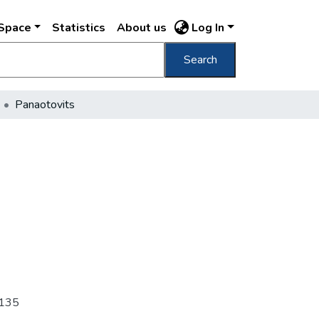
DSpace
Statistics
About us
Log In
Search
Panaotovits
 j135