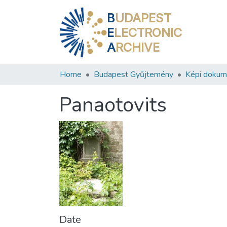
B
UDAPEST
E
LECTRONIC
A
RCHIVE
Home
Budapest Gyűjtemény
Képi doku
Panaotovits
Date