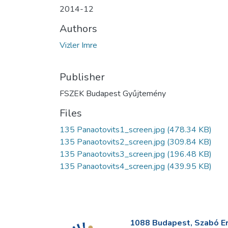
2014-12
Authors
Vizler Imre
Publisher
FSZEK Budapest Gyűjtemény
Files
135 Panaotovits1_screen.jpg
(478.34 KB)
135 Panaotovits2_screen.jpg
(309.84 KB)
135 Panaotovits3_screen.jpg
(196.48 KB)
135 Panaotovits4_screen.jpg
(439.95 KB)
1088 Budapest, Szabó Erv