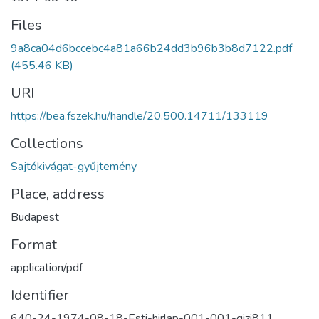
Files
9a8ca04d6bccebc4a81a66b24dd3b96b3b8d7122.pdf
(455.46 KB)
URI
https://bea.fszek.hu/handle/20.500.14711/133119
Collections
Sajtókivágat-gyűjtemény
Place, address
Budapest
Format
application/pdf
Identifier
640-24-1974-08-18-Esti-hirlap-001-001-gizi811