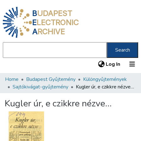
B
UDAPEST
E
LECTRONIC
A
RCHIVE
Search
(current
Log In
Home
Budapest Gyűjtemény
Különgyűjtemények
Communities & Collections
Sajtókivágat-gyűjtemény
Kugler úr, e czikkre nézve…
All of DSpace
Kugler úr, e czikkre nézve…
Statistics
About us