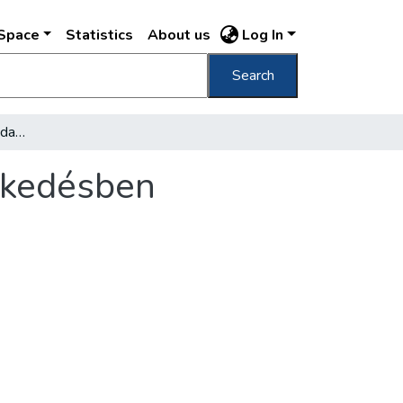
DSpace
Statistics
About us
Log In
Search
Szovjet trolibuszok a budapesti tömegközlekedésben
lekedésben