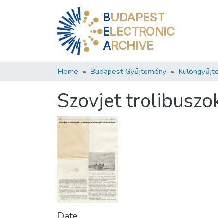
B
UDAPEST
E
LECTRONIC
A
RCHIVE
Home
Budapest Gyűjtemény
Különgyűjt
Szovjet trolibusz
Date