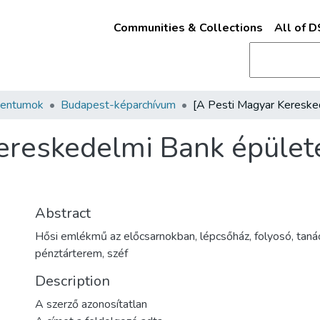
Communities & Collections
All of 
mentumok
Budapest-képarchívum
ereskedelmi Bank épület
Abstract
Hősi emlékmű az előcsarnokban, lépcsőház, folyosó, taná
pénztárterem, széf
Description
A szerző azonosítatlan