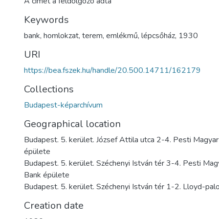
A címet a feldolgozó adta
Keywords
bank
,
homlokzat
,
terem
,
emlékmű
,
lépcsőház
,
1930
URI
https://bea.fszek.hu/handle/20.500.14711/162179
Collections
Budapest-képarchívum
Geographical location
Budapest. 5. kerület. József Attila utca 2-4. Pesti Magy
épülete
Budapest. 5. kerület. Széchenyi István tér 3-4. Pesti Ma
Bank épülete
Budapest. 5. kerület. Széchenyi István tér 1-2. Lloyd-pal
Creation date