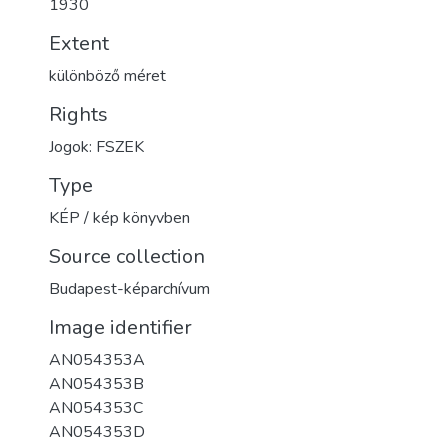
1930
Extent
különböző méret
Rights
Jogok: FSZEK
Type
KÉP / kép könyvben
Source collection
Budapest-képarchívum
Image identifier
AN054353A
AN054353B
AN054353C
AN054353D