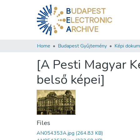
B
UDAPEST
E
LECTRONIC
A
RCHIVE
Home
Budapest Gyűjtemény
Képi doku
[A Pesti Magyar K
belső képei]
Files
AN054353A.jpg
(264.83 KB)