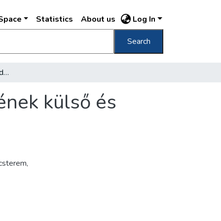
DSpace
Statistics
About us
Log In
Search
[A Pesti Magyar Kereskedelmi Bank épületének külső és belső képei]
ének külső és
csterem,