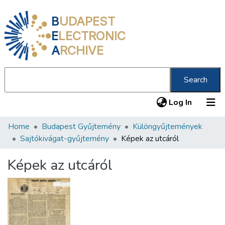
B
UDAPEST
E
LECTRONIC
A
RCHIVE
Search
(current
Log In
Home
Budapest Gyűjtemény
Különgyűjtemények
Communities & Collections
Sajtókivágat-gyűjtemény
Képek az utcáról
All of DSpace
Képek az utcáról
Statistics
About us