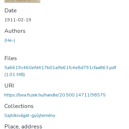
Date
1911-02-19
Authors
(He-)
Files
5a6619c460efd417b01a9b61fc4e8d791cfaa863.pdf
(1.01 MB)
URI
https://bea.fszek.hu/handle/20.500.14711/98575
Collections
Sajtókivágat-gyűjtemény
Place, address