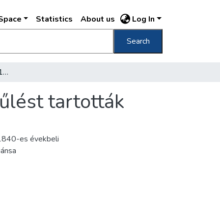
DSpace
Statistics
About us
Log In
Search
A Pesti Redoute ahol az 1848. évi országgyűlést tartották
lést tartották
z 1840-es évekbeli
iánsa