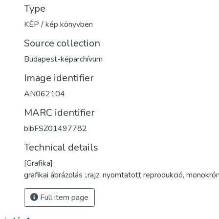
Type
KÉP / kép könyvben
Source collection
Budapest-képarchívum
Image identifier
AN062104
MARC identifier
bibFSZ01497782
Technical details
[Grafika]
grafikai ábrázolás :,rajz, nyomtatott reprodukció, monokró
Full item page