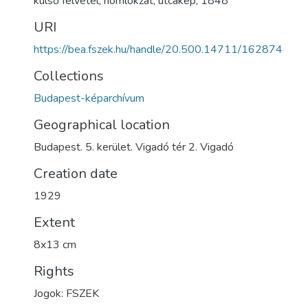
külső felvétel
,
homlokzat
,
utcakép
,
1848
URI
https://bea.fszek.hu/handle/20.500.14711/162874
Collections
Budapest-képarchívum
Geographical location
Budapest. 5. kerület. Vigadó tér 2. Vigadó
Creation date
1929
Extent
8x13 cm
Rights
Jogok: FSZEK