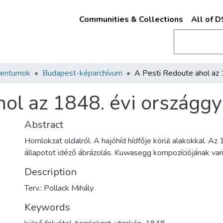
Communities & Collections
All of 
mentumok
Budapest-képarchívum
ol az 1848. évi országgyű
Abstract
Homlokzat oldalról. A hajóhíd hídfője körül alakokkal. A
állapotot idéző ábrázolás. Kuwasegg kompozíciójának var
Description
Terv.: Pollack Mihály
Keywords