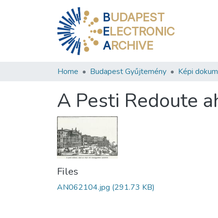
B
UDAPEST
E
LECTRONIC
A
RCHIVE
Home
Budapest Gyűjtemény
Képi doku
A Pesti Redoute ah
Files
AN062104.jpg
(291.73 KB)