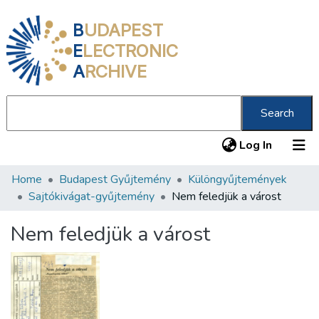
B
UDAPEST
E
LECTRONIC
A
RCHIVE
Search
(current
Log In
Home
Budapest Gyűjtemény
Különgyűjtemények
Communities & Collections
Sajtókivágat-gyűjtemény
Nem feledjük a várost
All of DSpace
Nem feledjük a várost
Statistics
About us