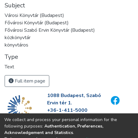
Subject
Városi Könyvtár (Budapest)
Fővárosi Könyvtár (Budapest)
Fővárosi Szabó Ervin Könyvtár (Budapest)
közkönyvtár
könyvtáros
Type
Text
Full item page
1088 Budapest, Szabó
Ervin tér 1.
+36-1-411-5000
info@fszek.hu
We collect and process your personal information for the
https://fszek.hu
following purposes:
Authentication, Preferences,
Acknowledgement and Statistics
.