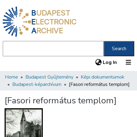
B
UDAPEST
E
LECTRONIC
A
RCHIVE
Search
(current
Log In
Home
Budapest Gyűjtemény
Képi dokumentumok
Communities & Collections
Budapest-képarchívum
[Fasori református templom]
All of DSpace
[Fasori református templom]
Statistics
About us