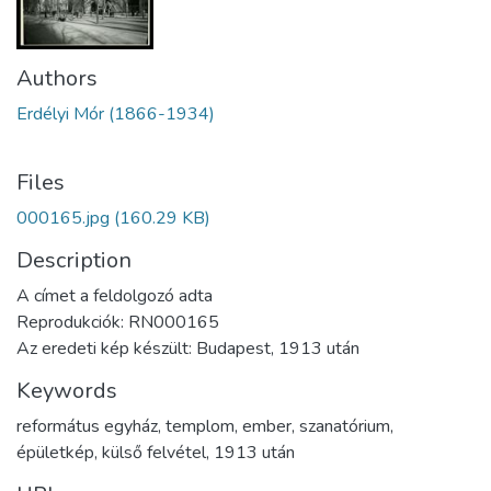
Authors
Erdélyi Mór (1866-1934)
Files
000165.jpg
(160.29 KB)
Description
A címet a feldolgozó adta
Reprodukciók: RN000165
Az eredeti kép készült: Budapest, 1913 után
Keywords
református egyház
,
templom
,
ember
,
szanatórium
,
épületkép
,
külső felvétel
,
1913 után