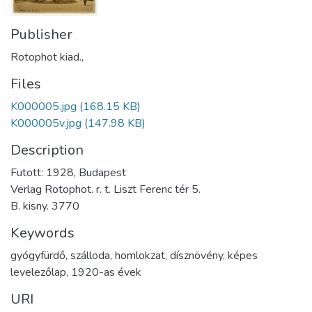
Publisher
Rotophot kiad.,
Files
K000005.jpg
(168.15 KB)
K000005v.jpg
(147.98 KB)
Description
Futott: 1928, Budapest
Verlag Rotophot. r. t. Liszt Ferenc tér 5.
B. kisny. 3770
Keywords
gyógyfürdő
,
szálloda
,
homlokzat
,
dísznövény
,
képes
levelezőlap
,
1920-as évek
URI