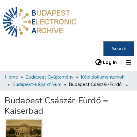
B
UDAPEST
E
LECTRONIC
A
RCHIVE
Search
(current
Log In
Home
Budapest Gyűjtemény
Képi dokumentumok
Communities & Collections
Budapest-képarchívum
Budapest Császár-Fürdő = Kaiserbad
All of DSpace
Budapest Császár-Fürdő =
Statistics
Kaiserbad
About us