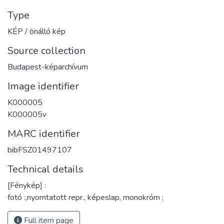
Type
KÉP / önálló kép
Source collection
Budapest-képarchívum
Image identifier
K000005
K000005v
MARC identifier
bibFSZ01497107
Technical details
[Fénykép] :
fotó :,nyomtatott repr., képeslap, monokróm ;
Full item page