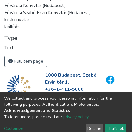
Fővárosi Könyvtár (Budapest)
Fővárosi Szabó Ervin Könyvtár (Budapest)
közkönyvtár
kiállítás
Type
Text
Full item page
1088 Budapest, Szabó
Ervin tér 1.
+36-1-411-5000
info@fszek.hu
We collect and process your personal information for the
https://fszek.hu
following purposes:
Authentication, Preferences,
Acknowledgement and Statistics
.
To learn more, please read our
privacy policy
.
Customize
Decline
That's ok