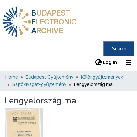
B
UDAPEST
E
LECTRONIC
A
RCHIVE
Search
(current
Log In
Home
Budapest Gyűjtemény
Különgyűjtemények
Communities & Collections
Sajtókivágat-gyűjtemény
Lengyelország ma
All of DSpace
Lengyelország ma
Statistics
About us