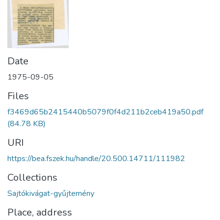
Date
1975-09-05
Files
f3469d65b2415440b5079f0f4d211b2ceb419a50.pdf
(84.78 KB)
URI
https://bea.fszek.hu/handle/20.500.14711/111982
Collections
Sajtókivágat-gyűjtemény
Place, address