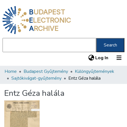
B
UDAPEST
E
LECTRONIC
A
RCHIVE
Search
(current
Log In
Home
Budapest Gyűjtemény
Különgyűjtemények
Communities & Collections
Sajtókivágat-gyűjtemény
Entz Géza halála
All of DSpace
Entz Géza halála
Statistics
About us