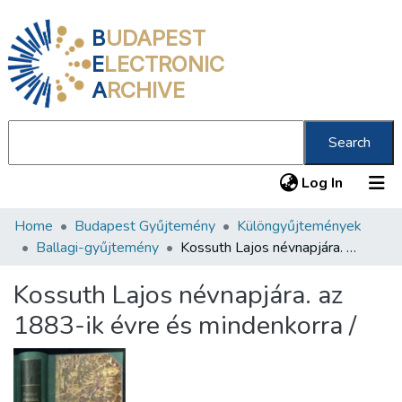
B
UDAPEST
E
LECTRONIC
A
RCHIVE
Search
(current
Log In
Home
Budapest Gyűjtemény
Különgyűjtemények
Communities & Collections
Ballagi-gyűjtemény
Kossuth Lajos névnapjára. az 1883-ik évre és mindenkorra /
All of DSpace
Kossuth Lajos névnapjára. az
Statistics
1883-ik évre és mindenkorra /
About us