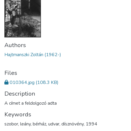
Authors
Hajtmanszki Zoltán (1962-)
Files
010364.jpg
(108.3 KB)
Description
A címet a feldolgozó adta
Keywords
szobor
,
leány
,
bérház
,
udvar
,
dísznövény
,
1994