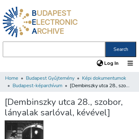
B
UDAPEST
E
LECTRONIC
A
RCHIVE
Search
(current
Log In
Home
Budapest Gyűjtemény
Képi dokumentumok
Communities & Collections
Budapest-képarchívum
[Dembinszky utca 28., szobor, lányalak sarlóval, kévével]
All of DSpace
[Dembinszky utca 28., szobor,
Statistics
lányalak sarlóval, kévével]
About us