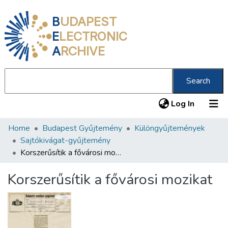
B
UDAPEST
E
LECTRONIC
A
RCHIVE
Search
(current
Log In
Home
Budapest Gyűjtemény
Különgyűjtemények
Communities & Collections
Sajtókivágat-gyűjtemény
All of DSpace
Korszerűsítik a fővárosi mozikat
Statistics
Korszerűsítik a fővárosi mozikat
About us