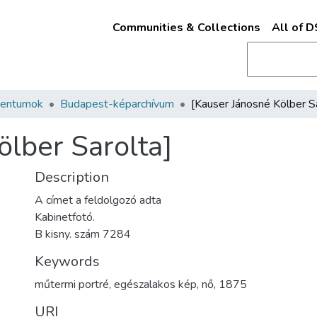
Communities & Collections
All of 
mentumok
Budapest-képarchívum
ölber Sarolta]
Description
A címet a feldolgozó adta
Kabinetfotó.
B kisny. szám 7284
Keywords
műtermi portré
,
egészalakos kép
,
nő
,
1875
URI