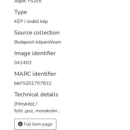
Jogok: FSZEK
Type
KÉP / önálló kép
Source collection
Budapest-képarchívum
Image identifier
041403
MARC identifier
bibFSZ01797832
Technical details
[Fénykép] /
fotó :,poz., monokróm ;
Full item page