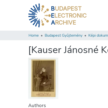
B
UDAPEST
E
LECTRONIC
A
RCHIVE
Home
Budapest Gyűjtemény
Képi doku
[Kauser Jánosné K
Authors