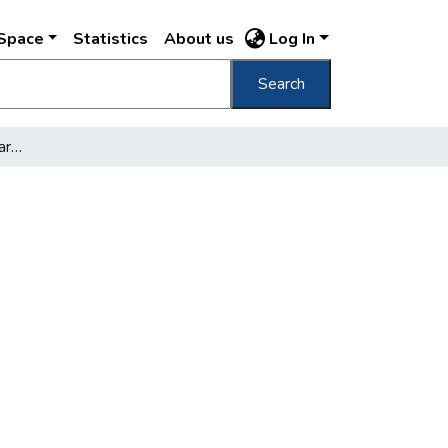
DSpace
Statistics
About us
Log In
Search
[Kauser Jánosné Kölber Sarolta]