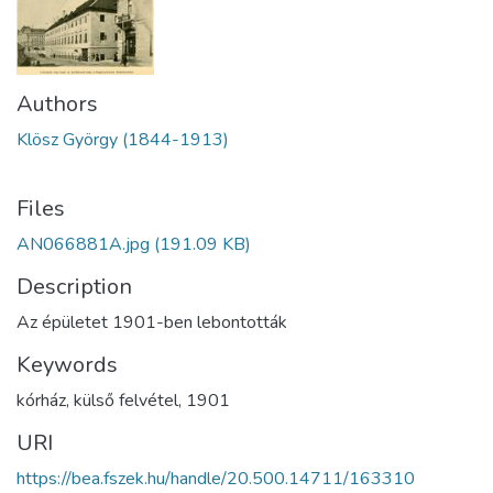
Authors
Klösz György (1844-1913)
Files
AN066881A.jpg
(191.09 KB)
Description
Az épületet 1901-ben lebontották
Keywords
kórház
,
külső felvétel
,
1901
URI
https://bea.fszek.hu/handle/20.500.14711/163310