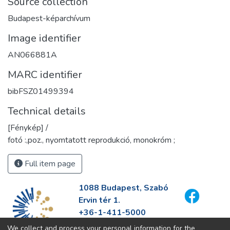
Source collection
Budapest-képarchívum
Image identifier
AN066881A
MARC identifier
bibFSZ01499394
Technical details
[Fénykép] /
fotó :,poz., nyomtatott reprodukció, monokróm ;
Full item page
1088 Budapest, Szabó
Ervin tér 1.
+36-1-411-5000
info@fszek.hu
We collect and process your personal information for the