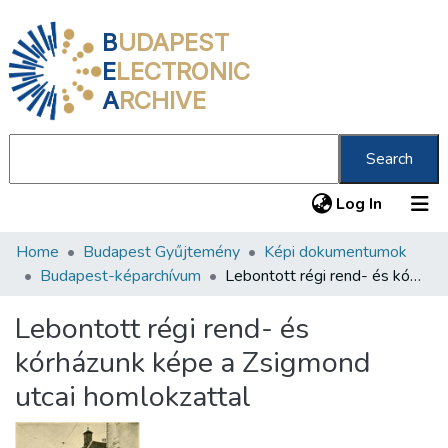
B
UDAPEST
E
LECTRONIC
A
RCHIVE
Search
(current
Log In
Home
Budapest Gyűjtemény
Képi dokumentumok
Communities & Collections
Budapest-képarchívum
Lebontott régi rend- és kórházunk képe a Zsigmond utcai homlokzattal
All of DSpace
Lebontott régi rend- és
Statistics
kórházunk képe a Zsigmond
About us
utcai homlokzattal