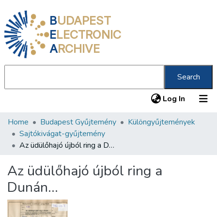
B
UDAPEST
E
LECTRONIC
A
RCHIVE
Search
(current
Log In
Home
Budapest Gyűjtemény
Különgyűjtemények
Communities & Collections
Sajtókivágat-gyűjtemény
All of DSpace
Az üdülőhajó újból ring a Dunán...
Statistics
Az üdülőhajó újból ring a
About us
Dunán...