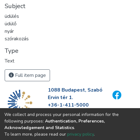
Subject
üdülés
üdülő
nyár
szórakozás
Type
Text
Full item page
1088 Budapest, Szabó
Ervin tér 1.
+36-1-411-5000
info@fszek.hu
We collect and process your personal information for the
https://fszek.hu
following purposes:
Authentication, Preferences,
Acknowledgement and Statistics
.
To learn more, please read our
privacy policy
.