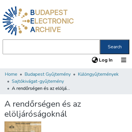
B
UDAPEST
E
LECTRONIC
A
RCHIVE
Search
(current
Log In
Home
Budapest Gyűjtemény
Különgyűjtemények
Communities & Collections
Sajtókivágat-gyűjtemény
All of DSpace
A rendőrségen és az elöljáróságoknál
Statistics
A rendőrségen és az
About us
elöljáróságoknál