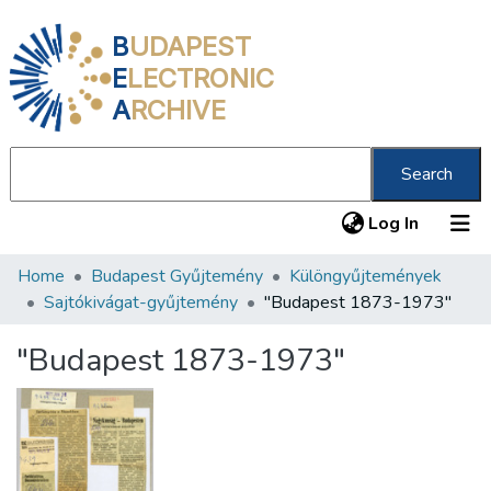
B
UDAPEST
E
LECTRONIC
A
RCHIVE
Search
(current
Log In
Home
Budapest Gyűjtemény
Különgyűjtemények
Communities & Collections
Sajtókivágat-gyűjtemény
"Budapest 1873-1973"
All of DSpace
"Budapest 1873-1973"
Statistics
About us