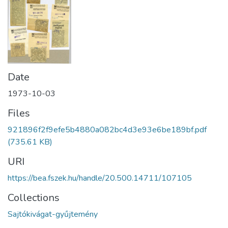
Date
1973-10-03
Files
921896f2f9efe5b4880a082bc4d3e93e6be189bf.pdf
(735.61 KB)
URI
https://bea.fszek.hu/handle/20.500.14711/107105
Collections
Sajtókivágat-gyűjtemény