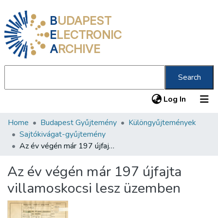
B
UDAPEST
E
LECTRONIC
A
RCHIVE
Search
(current
Log In
Home
Budapest Gyűjtemény
Különgyűjtemények
Communities & Collections
Sajtókivágat-gyűjtemény
All of DSpace
Az év végén már 197 újfajta villamoskocsi lesz üzemben
Statistics
Az év végén már 197 újfajta
About us
villamoskocsi lesz üzemben