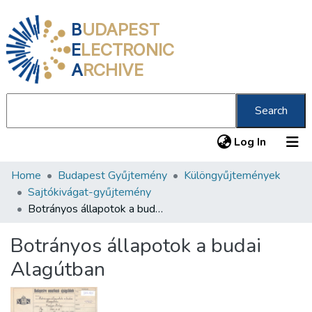
B
UDAPEST
E
LECTRONIC
A
RCHIVE
Search
(current
Log In
Home
Budapest Gyűjtemény
Különgyűjtemények
Communities & Collections
Sajtókivágat-gyűjtemény
All of DSpace
Botrányos állapotok a budai Alagútban
Statistics
Botrányos állapotok a budai
About us
Alagútban