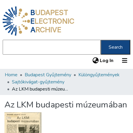
B
UDAPEST
E
LECTRONIC
A
RCHIVE
Search
(current
Log In
Home
Budapest Gyűjtemény
Különgyűjtemények
Communities & Collections
Sajtókivágat-gyűjtemény
All of DSpace
Az LKM budapesti múzeumában
Statistics
Az LKM budapesti múzeumában
About us