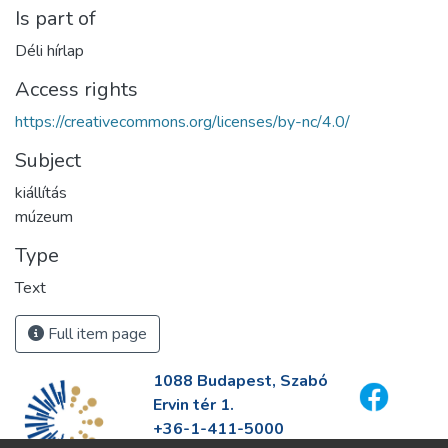
Is part of
Déli hírlap
Access rights
https://creativecommons.org/licenses/by-nc/4.0/
Subject
kiállítás
múzeum
Type
Text
Full item page
1088 Budapest, Szabó
Ervin tér 1.
+36-1-411-5000