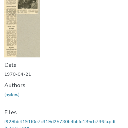
Date
1970-04-21
Authors
(nyikes)
Files
f929bb4191f0e7c319d25730b4bbfd185cb736fa.pdf