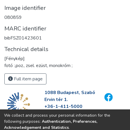
Image identifier
080859
MARC identifier
bibFSZ01423601
Technical details
[Fénykép]
fotó :,poz., zsel. ezüst, monokróm ;
Full item page
1088 Budapest, Szabó
Ervin tér 1.
+36-1-411-5000
info@fszek.hu
We collect and process your personal information for the
https://fszek.hu
following purposes:
Authentication, Preferences,
Acknowledgement and Statistics
.