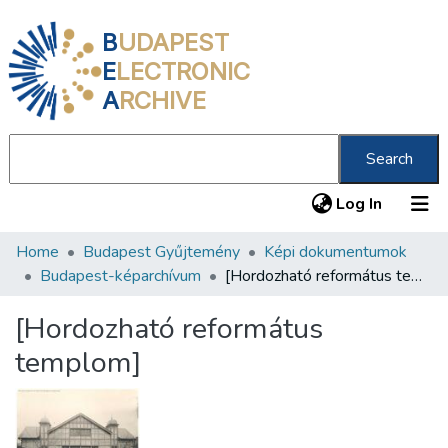
B
UDAPEST
E
LECTRONIC
A
RCHIVE
Search
(current
Log In
Home
Budapest Gyűjtemény
Képi dokumentumok
Communities & Collections
Budapest-képarchívum
[Hordozható református templom]
All of DSpace
[Hordozható református
Statistics
templom]
About us