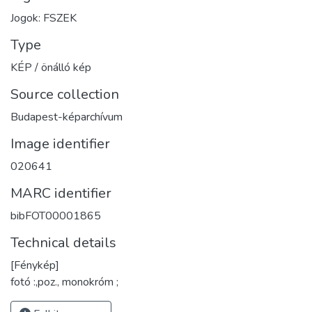
Jogok: FSZEK
Type
KÉP / önálló kép
Source collection
Budapest-képarchívum
Image identifier
020641
MARC identifier
bibFOT00001865
Technical details
[Fénykép]
fotó :,poz., monokróm ;