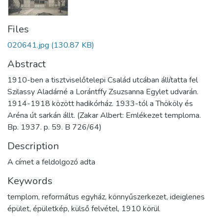
Files
020641.jpg
(130.87 KB)
Abstract
1910-ben a tisztviselőtelepi Család utcában állítatta fel
Szilassy Aladárné a Lorántffy Zsuzsanna Egylet udvarán.
1914-1918 között hadikórház. 1933-tól a Thököly és
Aréna út sarkán állt. (Zakar Albert: Emlékezet temploma.
Bp. 1937. p. 59. B 726/64)
Description
A címet a feldolgozó adta
Keywords
templom
,
református egyház
,
könnyűszerkezet
,
ideiglenes
épület
,
épületkép
,
külső felvétel
,
1910 körül