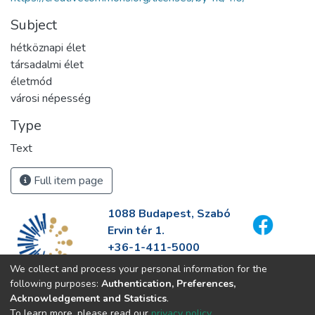
Subject
hétköznapi élet
társadalmi élet
életmód
városi népesség
Type
Text
Full item page
1088 Budapest, Szabó
Ervin tér 1.
+36-1-411-5000
info@fszek.hu
We collect and process your personal information for the
https://fszek.hu
following purposes:
Authentication, Preferences,
Acknowledgement and Statistics
.
To learn more, please read our
privacy policy
.