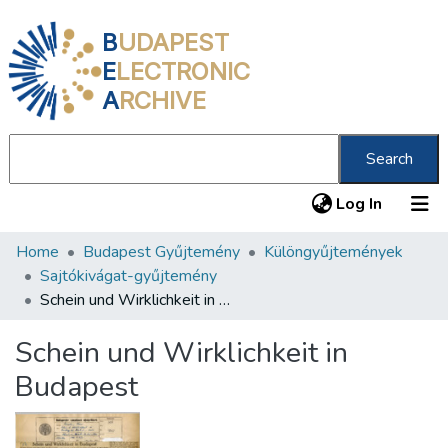
B
UDAPEST
E
LECTRONIC
A
RCHIVE
Search
(current
Log In
Home
Budapest Gyűjtemény
Különgyűjtemények
Communities & Collections
Sajtókivágat-gyűjtemény
All of DSpace
Schein und Wirklichkeit in Budapest
Statistics
Schein und Wirklichkeit in
About us
Budapest