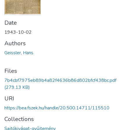
Date
1943-10-02
Authors
Geissler, Hans
Files
7b4cbf7975eb89b4a82f4636b86d802bfcf438bc.pdf
(279.13 KB)
URI
https://bea.fszek.hu/handle/20.500.14711/115510
Collections
Sajtókivágat-gyűjtemény