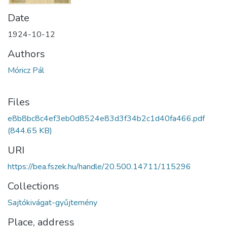
Date
1924-10-12
Authors
Móricz Pál
Files
e8b8bc8c4ef3eb0d8524e83d3f34b2c1d40fa466.pdf
(844.65 KB)
URI
https://bea.fszek.hu/handle/20.500.14711/115296
Collections
Sajtókivágat-gyűjtemény
Place, address