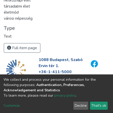
hétköznapi élet
társadalmi élet
életmód
városi népesség
Type
Text
Full item page
1088 Budapest, Szabó
Ervin tér 1.
+36-1-411-5000
info@fszek.hu
We collect and process your personal information for the
https://fszek.hu
following purposes:
Authentication, Preferences,
Acknowledgement and Statistics
.
To learn more, please read our
privacy policy
.
Customize
Decline
That's ok