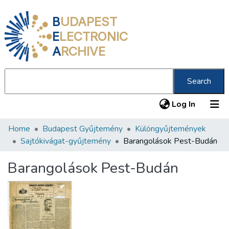
B
UDAPEST
E
LECTRONIC
A
RCHIVE
Search
(current
Log In
Home
Budapest Gyűjtemény
Különgyűjtemények
Communities & Collections
Sajtókivágat-gyűjtemény
Barangolások Pest-Budán
All of DSpace
Barangolások Pest-Budán
Statistics
About us