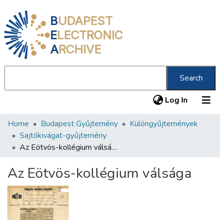
B
UDAPEST
E
LECTRONIC
A
RCHIVE
Search
(current
Log In
Home
Budapest Gyűjtemény
Különgyűjtemények
Communities & Collections
Sajtókivágat-gyűjtemény
All of DSpace
Az Eötvös-kollégium válsága
Statistics
Az Eötvös-kollégium válsága
About us