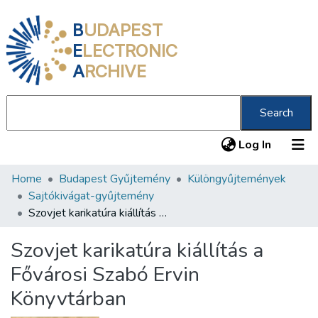
B
UDAPEST
E
LECTRONIC
A
RCHIVE
Search
(current
Log In
Home
Budapest Gyűjtemény
Különgyűjtemények
Communities & Collections
Sajtókivágat-gyűjtemény
All of DSpace
Szovjet karikatúra kiállítás a Fővárosi Szabó Ervin Könyvtárban
Statistics
Szovjet karikatúra kiállítás a
About us
Fővárosi Szabó Ervin
Könyvtárban