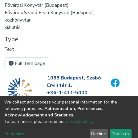
Fővárosi Könyvtár (Budapest)
Fővárosi Szabó Ervin Könyvtár (Budapest)
közkönyvtár
kiállítás
Type
Text
Full item page
1088 Budapest, Szabó
Ervin tér 1.
+36-1-411-5000
info@fszek.hu
We collect and process your personal information for the
https://fszek.hu
following purposes:
Authentication, Preferences,
Acknowledgement and Statistics
.
To learn more, please read our
privacy policy
.
Customize
Decline
That's ok