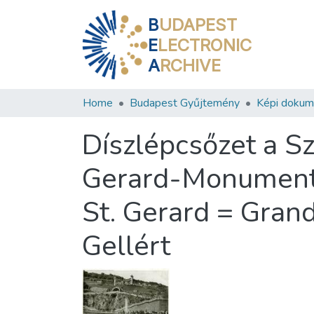
B
UDAPEST
E
LECTRONIC
A
RCHIVE
Home
Budapest Gyűjtemény
Képi doku
Díszlépcsőzet a S
Gerard-Monument =
St. Gerard = Grand
Gellért