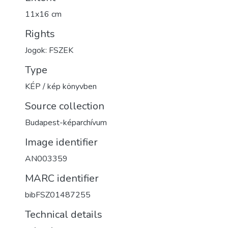
11x16 cm
Rights
Jogok: FSZEK
Type
KÉP / kép könyvben
Source collection
Budapest-képarchívum
Image identifier
AN003359
MARC identifier
bibFSZ01487255
Technical details