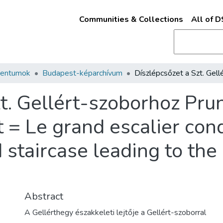
Communities & Collections
All of 
mentumok
Budapest-képarchívum
zt. Gellért-szoborhoz Pru
 Le grand escalier condu
 staircase leading to the 
Abstract
A Gellérthegy északkeleti lejtője a Gellért-szoborral