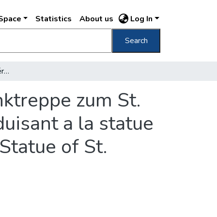
DSpace
Statistics
About us
Log In
Search
Díszlépcsőzet a Szt. Gellért-szoborhoz Prunktreppe zum St. Gerard-Monument = Le grand escalier conduisant a la statue St. Gerard = Grand staircase leading to the Statue of St. Gellért
nktreppe zum St.
isant a la statue
Statue of St.