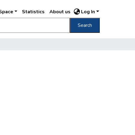
DSpace
Statistics
About us
Log In
Search