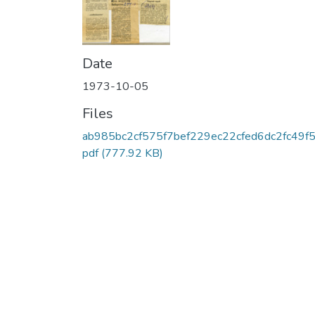
Date
1973-10-05
Files
ab985bc2cf575f7bef229ec22cfed6dc2fc49f5
pdf
(777.92 KB)