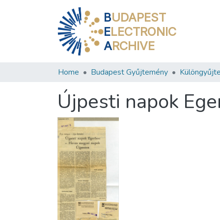
B
UDAPEST
E
LECTRONIC
A
RCHIVE
Home
Budapest Gyűjtemény
Különgyűjt
Újpesti napok Ege