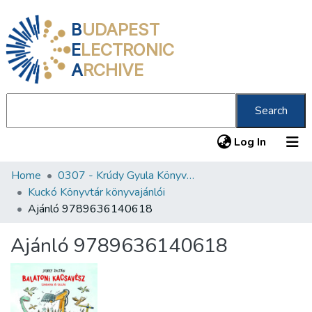
B
UDAPEST
E
LECTRONIC
A
RCHIVE
Search
(current
Log In
Home
0307 - Krúdy Gyula Könyvtár
Communities & Collections
Kuckó Könyvtár könyvajánlói
All of DSpace
Ajánló 9789636140618
Statistics
Ajánló 9789636140618
About us