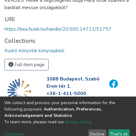
KÉRDÉS: Minek a segítségével tudja Hany Istók odahívni a
barátait messze országokból?
URI
https://bea.fszek.hu/handle/20.500.14711/51757
Collections
Kuckó Könyvtár könyvajánlói
Full item page
1088 Budapest, Szabó
Ervin tér 1.
+36-1-411-5000
info@fszek.hu
We collect and process your personal information for the
https://fszek.hu
following purposes:
Authentication, Preferences,
Acknowledgement and Statistics
.
To learn more, please read our
privacy policy
.
Customize
Decline
That's ok