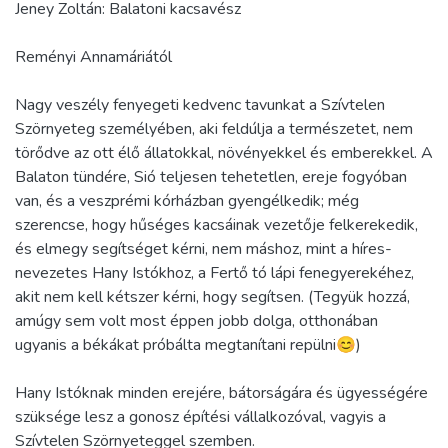
Jeney Zoltán: Balatoni kacsavész
Reményi Annamáriától
Nagy veszély fenyegeti kedvenc tavunkat a Szívtelen
Szörnyeteg személyében, aki feldúlja a természetet, nem
törődve az ott élő állatokkal, növényekkel és emberekkel. A
Balaton tündére, Sió teljesen tehetetlen, ereje fogyóban
van, és a veszprémi kórházban gyengélkedik; még
szerencse, hogy hűséges kacsáinak vezetője felkerekedik,
és elmegy segítséget kérni, nem máshoz, mint a híres-
nevezetes Hany Istókhoz, a Fertő tó lápi fenegyerekéhez,
akit nem kell kétszer kérni, hogy segítsen. (Tegyük hozzá,
amúgy sem volt most éppen jobb dolga, otthonában
ugyanis a békákat próbálta megtanítani repülni😊)
Hany Istóknak minden erejére, bátorságára és ügyességére
szüksége lesz a gonosz építési vállalkozóval, vagyis a
Szívtelen Szörnyeteggel szemben.