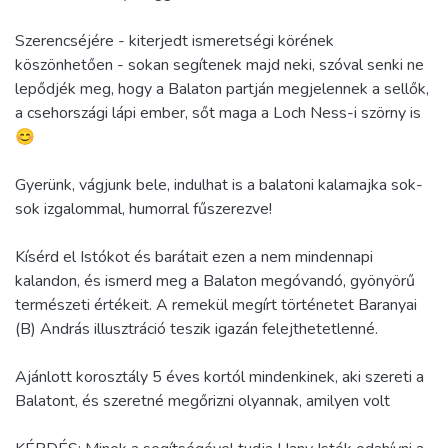
Szerencséjére - kiterjedt ismeretségi körének
köszönhetően - sokan segítenek majd neki, szóval senki ne
lepődjék meg, hogy a Balaton partján megjelennek a sellők,
a csehországi lápi ember, sőt maga a Loch Ness-i szörny is
😊
Gyerünk, vágjunk bele, indulhat is a balatoni kalamajka sok-
sok izgalommal, humorral fűszerezve!
Kísérd el Istókot és barátait ezen a nem mindennapi
kalandon, és ismerd meg a Balaton megóvandó, gyönyörű
természeti értékeit. A remekül megírt történetet Baranyai
(B) András illusztráció teszik igazán felejthetetlenné.
Ajánlott korosztály 5 éves kortól mindenkinek, aki szereti a
Balatont, és szeretné megőrizni olyannak, amilyen volt