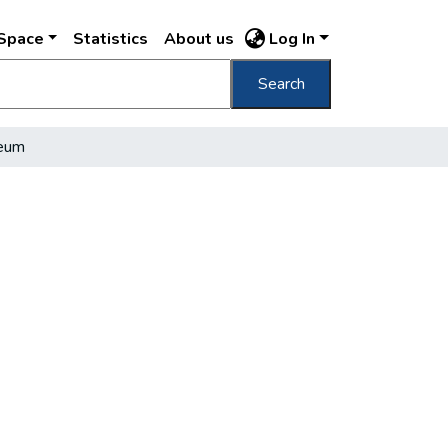
DSpace
Statistics
About us
Log In
Search
heum