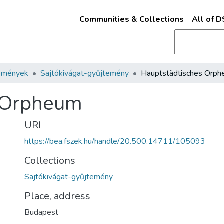
Communities & Collections
All of 
emények
Sajtókivágat-gyűjtemény
Hauptstädtisches Orp
 Orpheum
URI
https://bea.fszek.hu/handle/20.500.14711/105093
Collections
Sajtókivágat-gyűjtemény
Place, address
Budapest