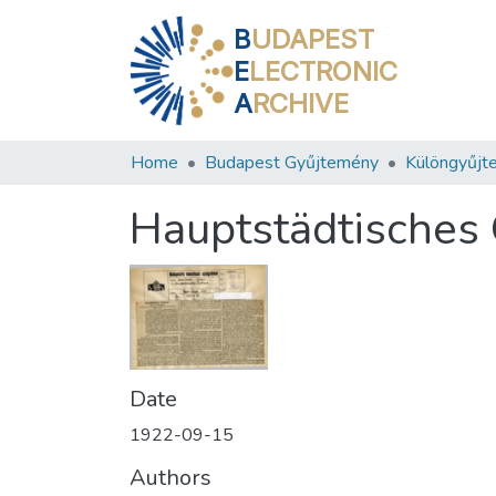
B
UDAPEST
E
LECTRONIC
A
RCHIVE
Home
Budapest Gyűjtemény
Különgyűjt
Hauptstädtisches
Date
1922-09-15
Authors