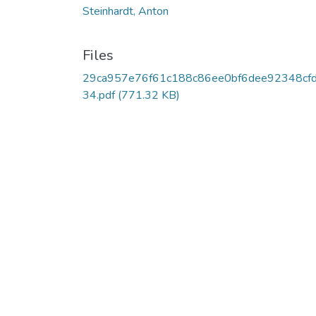
Steinhardt, Anton
Files
29ca957e76f61c188c86ee0bf6dee92348cf
34.pdf
(771.32 KB)