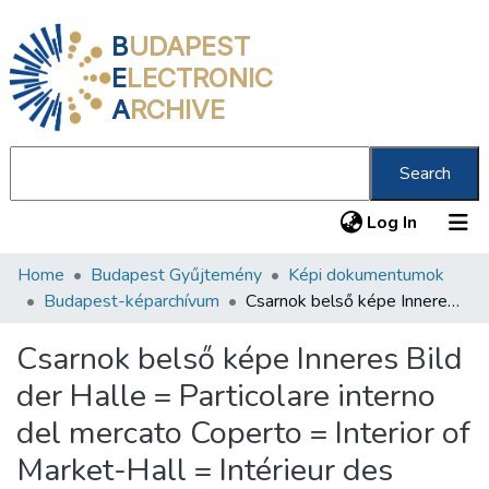
B
UDAPEST
E
LECTRONIC
A
RCHIVE
Search
(current
Log In
Home
Budapest Gyűjtemény
Képi dokumentumok
Communities & Collections
Budapest-képarchívum
Csarnok belső képe Inneres Bild der Halle = Particolare interno del mercato Coperto = Interior of Market-Hall = Intérieur des Halles
All of DSpace
Csarnok belső képe Inneres Bild
Statistics
der Halle = Particolare interno
About us
del mercato Coperto = Interior of
Market-Hall = Intérieur des