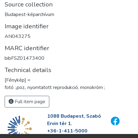
Source collection
Budapest-képarchívum
Image identifier
AN043275
MARC identifier
bibFSZ01473400
Technical details
[Fénykép] =
fotó :,poz., nyomtatott reprodukció, monokróm ;
Full item page
1088 Budapest, Szabó
Ervin tér 1.
+36-1-411-5000