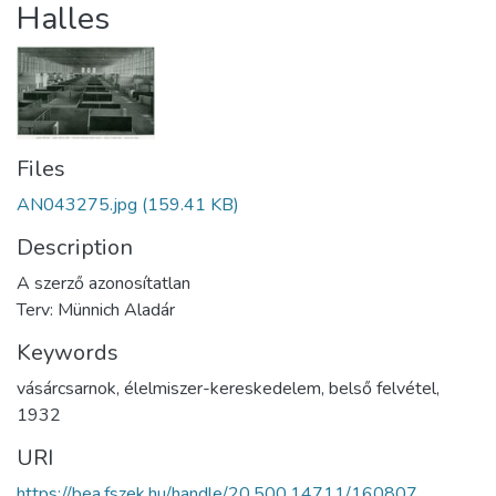
Halles
Files
AN043275.jpg
(159.41 KB)
Description
A szerző azonosítatlan
Terv: Münnich Aladár
Keywords
vásárcsarnok
,
élelmiszer-kereskedelem
,
belső felvétel
,
1932
URI
https://bea.fszek.hu/handle/20.500.14711/160807